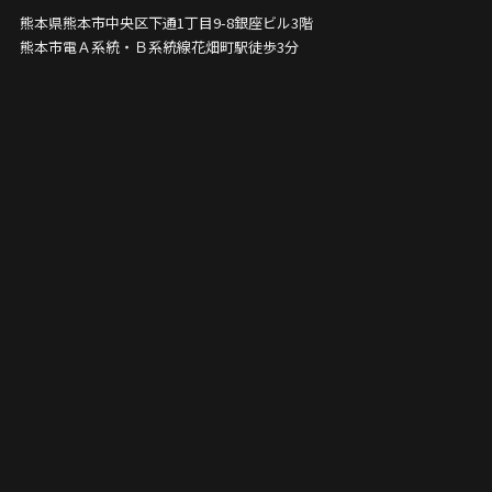
熊本県熊本市中央区下通1丁目9-8
銀座ビル3階
熊本市電Ａ系統・Ｂ系統線花畑町駅徒歩3分